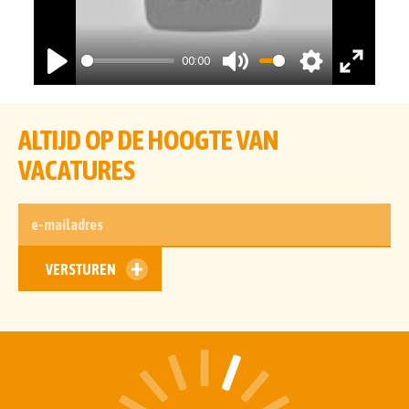
00:00
PLAY
MUTE
SETTINGS
ENTER
FULLSCRE
ALTIJD OP DE HOOGTE VAN
VACATURES
E-
MAILADRES
VERSTUREN