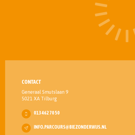
CONTACT
Generaal Smutslaan 9
5021 XA Tilburg
013 462 70 50
INFO.PARCOURS@BIEZONDERWIJS.NL