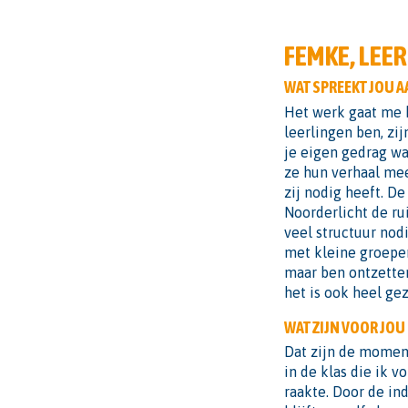
FEMKE, LEE
WAT SPREEKT JOU A
Het werk gaat me h
leerlingen ben, zij
je eigen gedrag wan
ze hun verhaal mee
zij nodig heeft. D
Noorderlicht de ru
veel structuur nod
met kleine groepen.
maar ben ontzetten
het is ook heel gez
WAT ZIJN VOOR JOU
Dat zijn de moment
in de klas die ik v
raakte. Door de ind