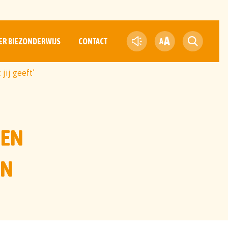
A
ER BIEZONDERWIJS
CONTACT
A
jij geeft’
GEN
EN