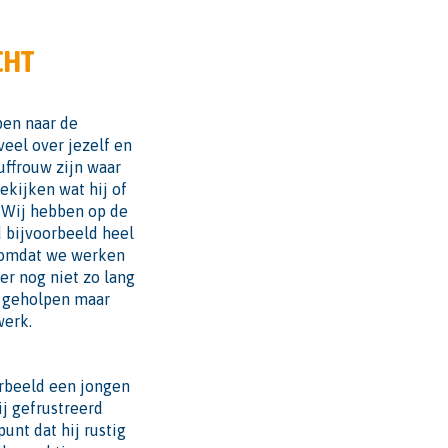
CHT
pen naar de
veel over jezelf en
uffrouw zijn waar
ekijken wat hij of
. Wij hebben op de
d bijvoorbeeld heel
n omdat we werken
er nog niet zo lang
n geholpen maar
werk.
orbeeld een jongen
ij gefrustreerd
unt dat hij rustig