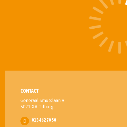
CONTACT
Generaal Smutslaan 9
5021 XA Tilburg
013 462 70 50