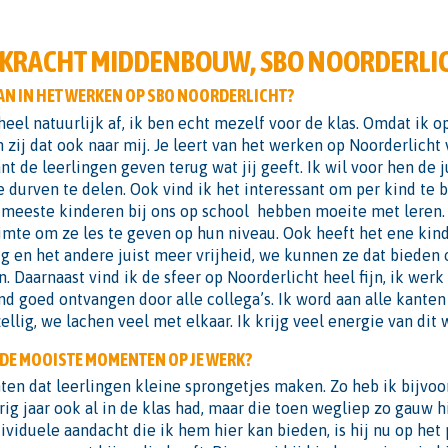
RKRACHT MIDDENBOUW, SBO NOORDERLI
AN IN HET WERKEN OP SBO NOORDERLICHT?
eel natuurlijk af, ik ben echt mezelf voor de klas. Omdat ik o
n zij dat ook naar mij. Je leert van het werken op Noorderlicht 
t de leerlingen geven terug wat jij geeft. Ik wil voor hen de j
 durven te delen. Ook vind ik het interessant om per kind te b
e meeste kinderen bij ons op school hebben moeite met leren
imte om ze les te geven op hun niveau. Ook heeft het ene kin
ig en het andere juist meer vrijheid, we kunnen ze dat biede
 Daarnaast vind ik de sfeer op Noorderlicht heel fijn, ik werk 
d goed ontvangen door alle collega’s. Ik word aan alle kante
ellig, we lachen veel met elkaar. Ik krijg veel energie van dit 
 DE MOOISTE MOMENTEN OP JE WERK?
en dat leerlingen kleine sprongetjes maken. Zo heb ik bijvo
orig jaar ook al in de klas had, maar die toen wegliep zo gauw h
ividuele aandacht die ik hem hier kan bieden, is hij nu op het p