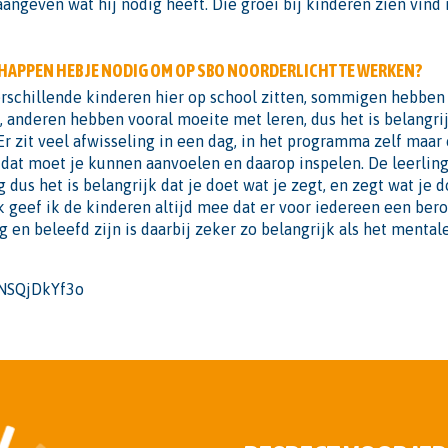
 aangeven wat hij nodig heeft. Die groei bij kinderen zien vind 
HAPPEN HEB JE NODIG OM OP SBO NOORDERLICHT TE WERKEN?
rschillende kinderen hier op school zitten, sommigen hebben
anderen hebben vooral moeite met leren, dus het is belangrij
Er zit veel afwisseling in een dag, in het programma zelf maar
 dat moet je kunnen aanvoelen en daarop inspelen. De leerli
 dus het is belangrijk dat je doet wat je zegt, en zegt wat je d
 geef ik de kinderen altijd mee dat er voor iedereen een bero
en beleefd zijn is daarbij zeker zo belangrijk als het mental
kNSQjDkYf3o