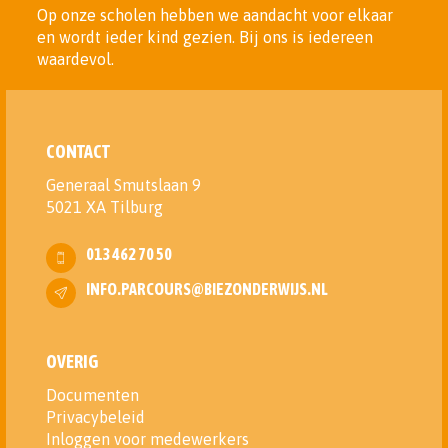
Op onze scholen hebben we aandacht voor elkaar
en wordt ieder kind gezien. Bij ons is iedereen
waardevol.
CONTACT
Generaal Smutslaan 9
5021 XA Tilburg
013 462 70 50
INFO.PARCOURS@BIEZONDERWIJS.NL
OVERIG
Documenten
Privacybeleid
Inloggen voor medewerkers