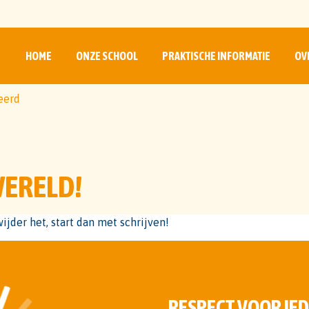
HOME
ONZE SCHOOL
PRAKTISCHE INFORMATIE
OV
eerd
WERELD!
ijder het, start dan met schrijven!
RESPECT VOOR IED